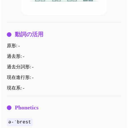
動詞の活用
原形:
-
過去形:
-
過去分詞形:
-
現在進行形:
-
現在系:
-
Phonetics
ə-ˈbrest