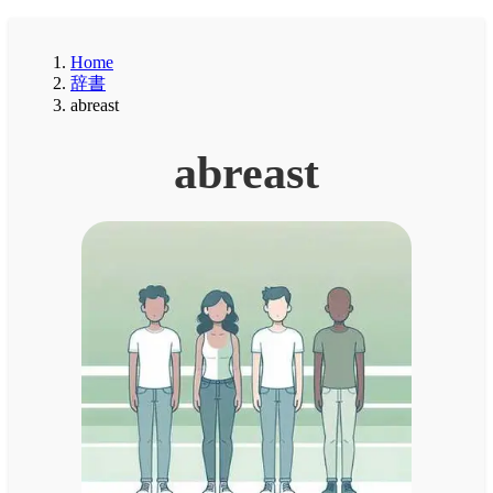
Home
辞書
abreast
abreast