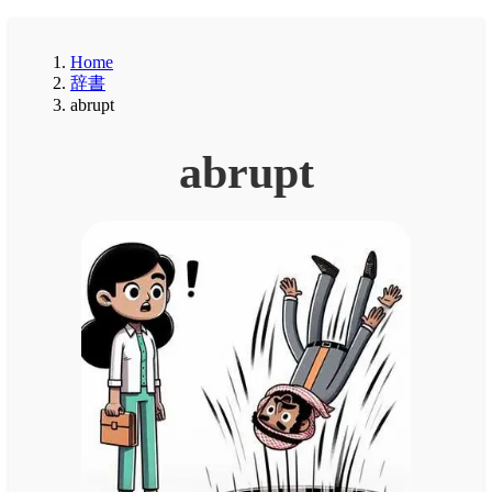
Home
辞書
abrupt
abrupt