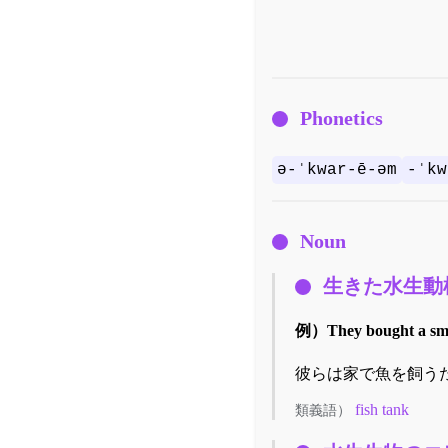
Phonetics
ə-ˈkwar-ē-əm
-ˈkw
Noun
生きた水生動
例）
They bought a sma
彼らは家で魚を飼う
fish tank
類義語）