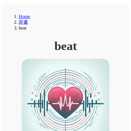
Home
辞書
beat
beat