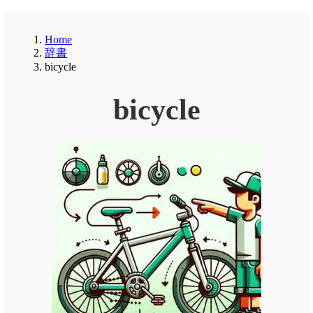
Home
辞書
bicycle
bicycle