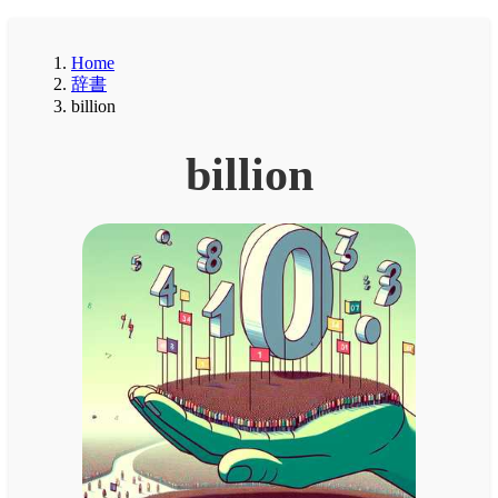
Home
辞書
billion
billion