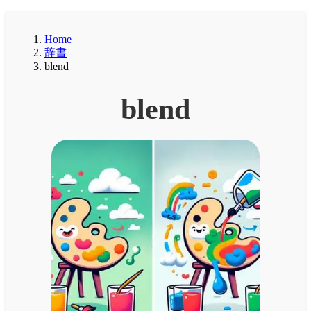
Home
辞書
blend
blend