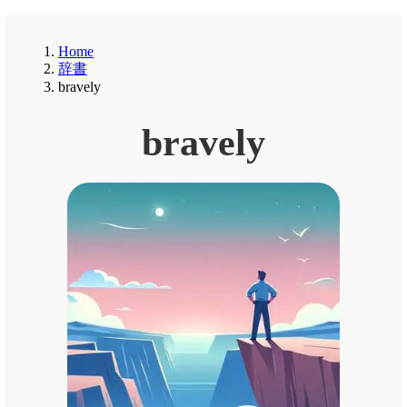
Home
辞書
bravely
bravely