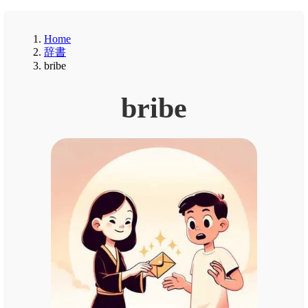
Home
辞書
bribe
bribe