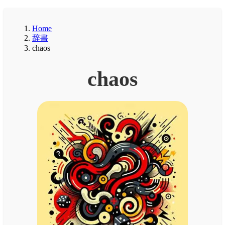
Home
辞書
chaos
chaos