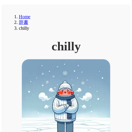
Home
辞書
chilly
chilly