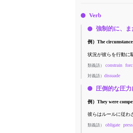
Verb
強制的に、ま
例）
The circumstances
状況が彼らを行動に
constrain
forc
類義語）
dissuade
対義語）
圧倒的な圧力
例）
They were compell
彼らはルールに従わ
obligate
press
類義語）