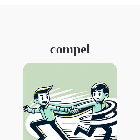
compel