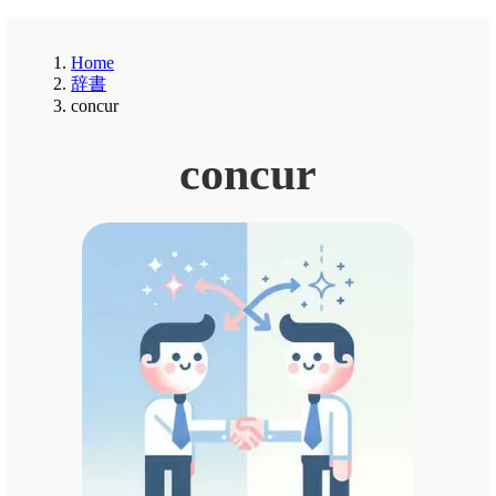
Home
辞書
concur
concur