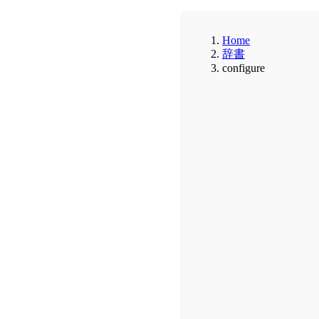
Home
辞書
configure