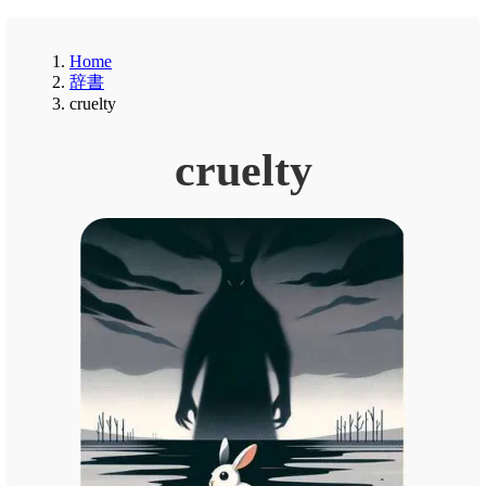
Home
辞書
cruelty
cruelty