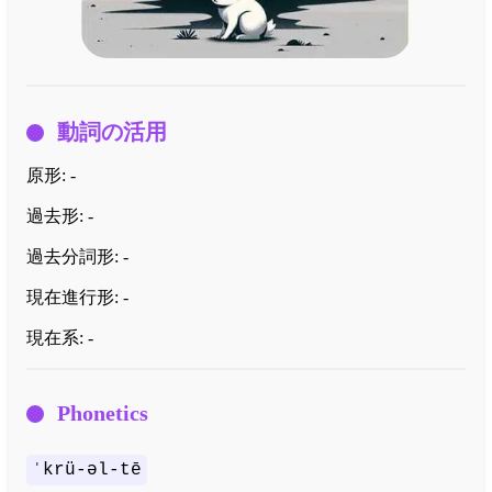
動詞の活用
原形:
-
過去形:
-
過去分詞形:
-
現在進行形:
-
現在系:
-
Phonetics
ˈkrü-əl-tē