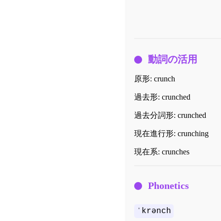
動詞の活用
原形:
crunch
過去形:
crunched
過去分詞形:
crunched
現在進行形:
crunching
現在系:
crunches
Phonetics
ˈkrənch