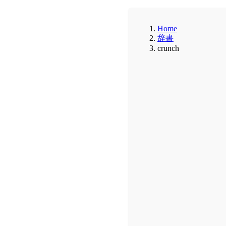
Home
辞書
crunch