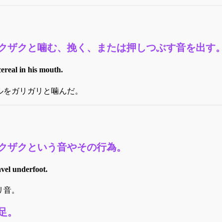
クザクと噛む、挽く、または押しつぶす音を出す
ereal in his mouth.
ルをガリガリと噛んだ。
クザクという音やその行為。
vel underfoot.
リ音。
足。