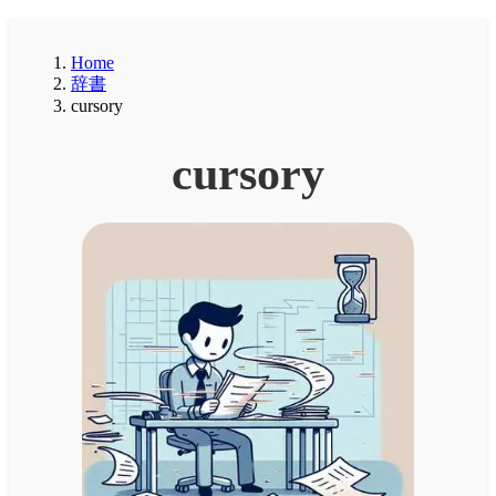
Home
辞書
cursory
cursory