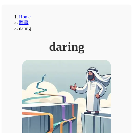
Home
辞書
daring
daring