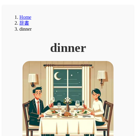
Home
辞書
dinner
dinner