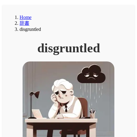
Home
辞書
disgruntled
disgruntled