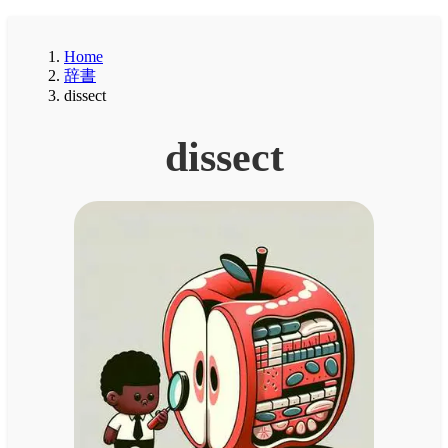
Home
辞書
dissect
dissect