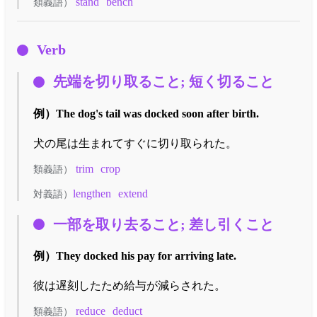
stand
bench
類義語）
Verb
先端を切り取ること; 短く切ること
例）
The dog's tail was docked soon after birth.
犬の尾は生まれてすぐに切り取られた。
trim
crop
類義語）
lengthen
extend
対義語）
一部を取り去ること; 差し引くこと
例）
They docked his pay for arriving late.
彼は遅刻したため給与が減らされた。
reduce
deduct
類義語）