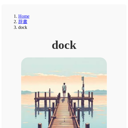
Home
辞書
dock
dock