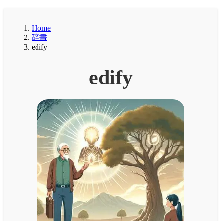
Home
辞書
edify
edify