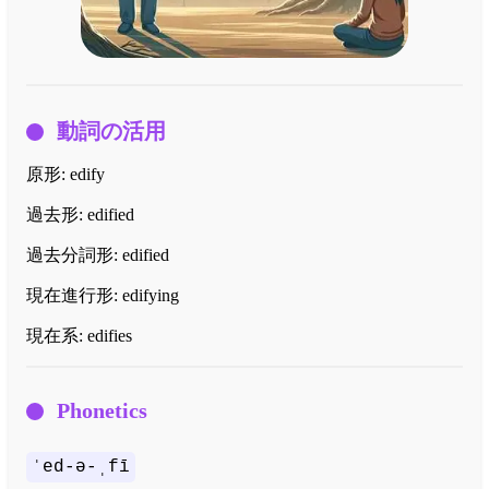
動詞の活用
原形:
edify
過去形:
edified
過去分詞形:
edified
現在進行形:
edifying
現在系:
edifies
Phonetics
ˈed-ə-ˌfī