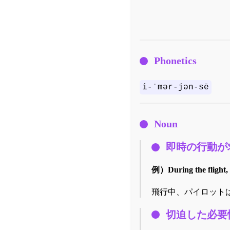
Phonetics
i-ˈmər-jən-sē
Noun
即時の行動が
例）
During the flight
飛行中、パイロット
切迫した必要