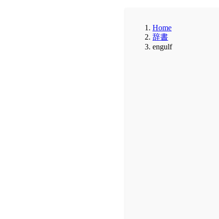
Home
辞書
engulf