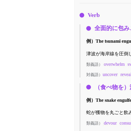
Verb
全面的に包み
例）
The tsunami engul
津波が海岸線を圧倒
overwhelm
s
類義語）
uncover
revea
対義語）
（食べ物を）
例）
The snake engulfe
蛇が獲物を丸ごと飲
devour
cons
類義語）