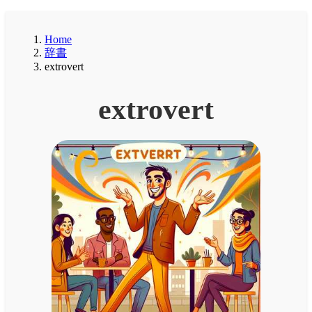
Home
辞書
extrovert
extrovert