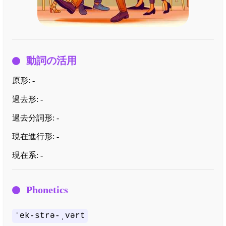
動詞の活用
原形:
-
過去形:
-
過去分詞形:
-
現在進行形:
-
現在系:
-
Phonetics
ˈek-strə-ˌvərt