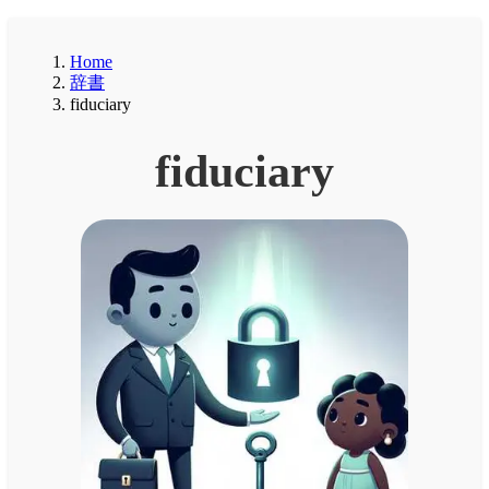
Home
辞書
fiduciary
fiduciary