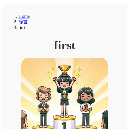
Home
辞書
first
first