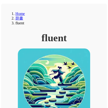
Home
辞書
fluent
fluent