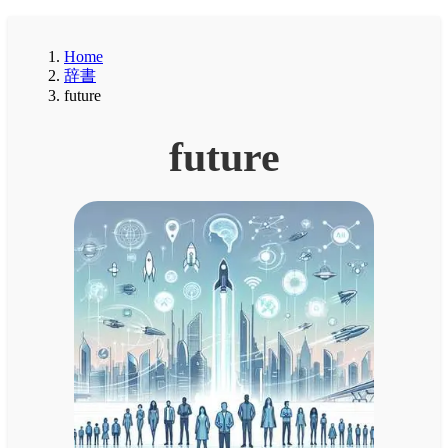
Home
辞書
future
future