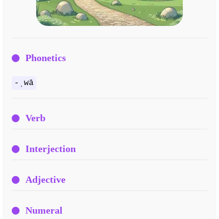
Phonetics
-ˌwā
Verb
Interjection
Adjective
Numeral