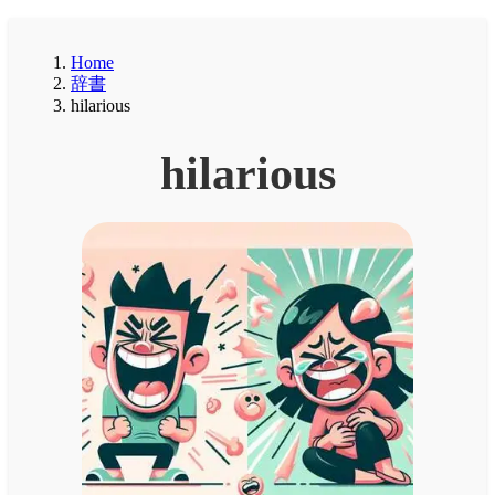
Home
辞書
hilarious
hilarious