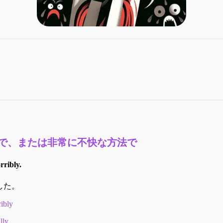
で、または非常に不快な方法で
rribly.
した。
ribly
lly