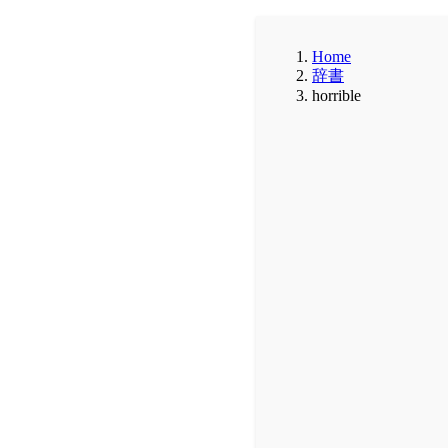
Home
辞書
horrible