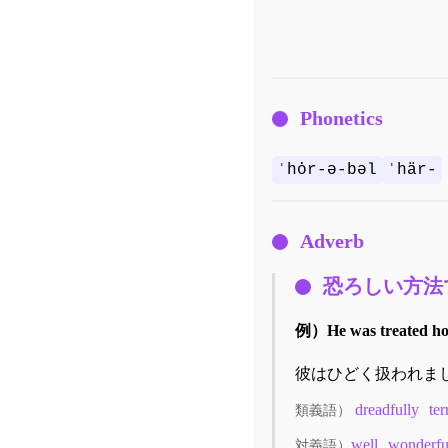
Phonetics
ˈhȯr-ə-bəl
ˈhär-
Adverb
恐ろしい方法
例）
He was treated ho
彼はひどく扱われま
dreadfully
ter
類義語）
well
wonderfu
対義語）