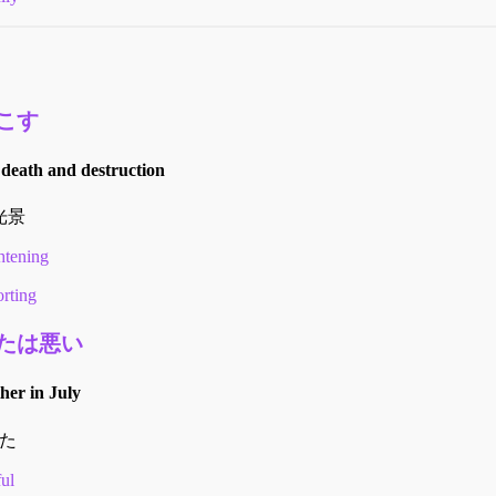
こす
f death and destruction
光景
ghtening
rting
たは悪い
her in July
た
ul