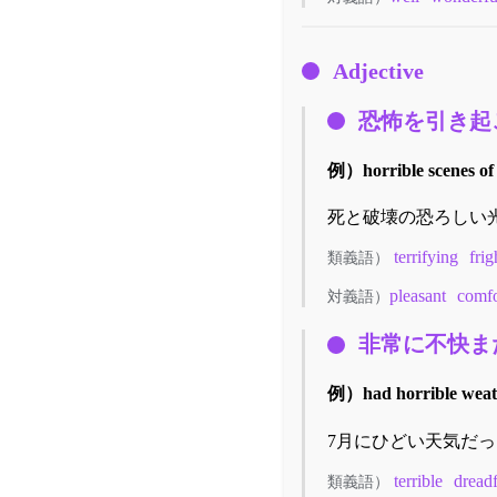
Adjective
恐怖を引き起
例）
horrible scenes o
死と破壊の恐ろしい
terrifying
fri
類義語）
pleasant
comfo
対義語）
非常に不快ま
例）
had horrible weat
7月にひどい天気だっ
terrible
dreadf
類義語）