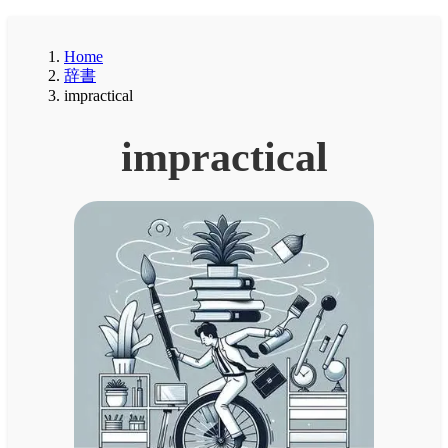
Home
辞書
impractical
impractical