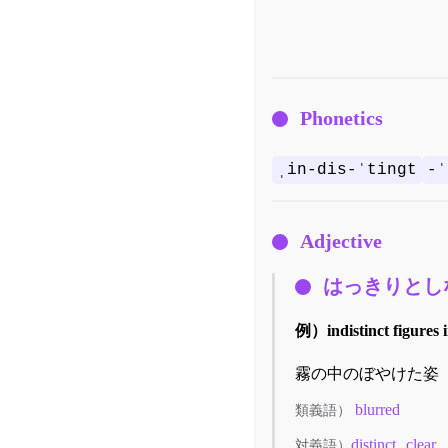
Phonetics
ˌin-dis-ˈtingt
-ˈ
Adjective
はっきりとし
例）
indistinct figures 
霧の中のぼやけた姿
blurred
類義語）
distinct
clear
対義語）