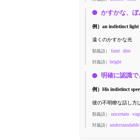
かすかな、ぼ
例）
an indistinct light
遠くのかすかな光
faint
dim
類義語）
bright
対義語）
明確に認識で
例）
His indistinct spe
彼の不明瞭な話し方
uncertain
vag
類義語）
understandable
対義語）