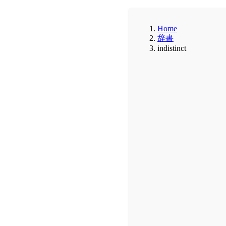
Home
辞書
indistinct