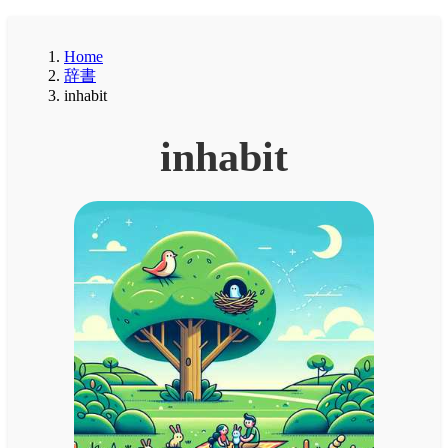
Home
辞書
inhabit
inhabit