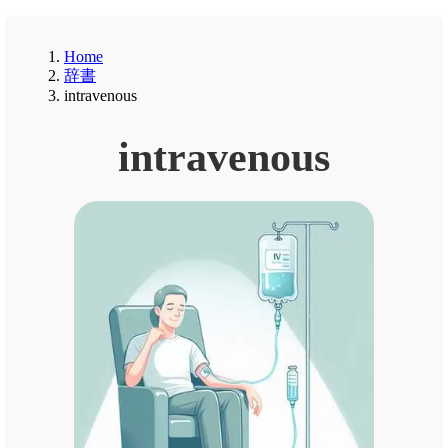
Home
辞書
intravenous
intravenous