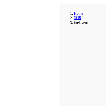
Home
辞書
irrelevent