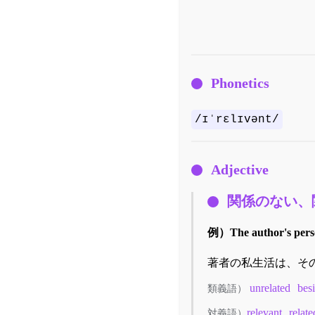
Phonetics
/ɪˈrɛlɪvənt/
Adjective
関係のない、
例）
The author's person
著者の私生活は、そ
unrelated
besi
類義語）
relevant
relate
対義語）