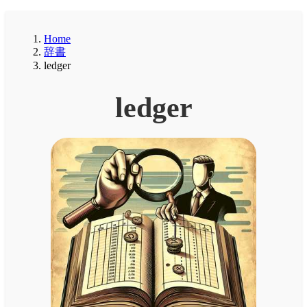
Home
辞書
ledger
ledger