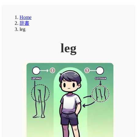
Home
辞書
leg
leg