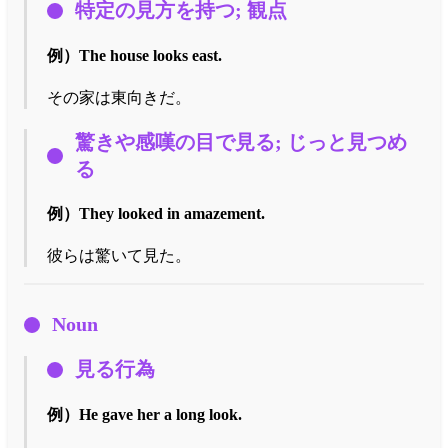
特定の見方を持つ; 観点
例）
The house looks east.
その家は東向きだ。
驚きや感嘆の目で見る; じっと見つめ
る
例）
They looked in amazement.
彼らは驚いて見た。
Noun
見る行為
例）
He gave her a long look.