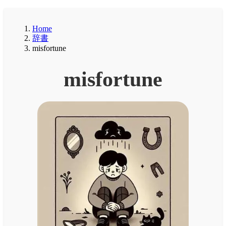
Home
辞書
misfortune
misfortune