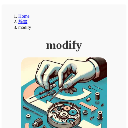
Home
辞書
modify
modify