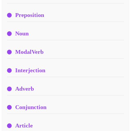
Preposition
Noun
ModalVerb
Interjection
Adverb
Conjunction
Article