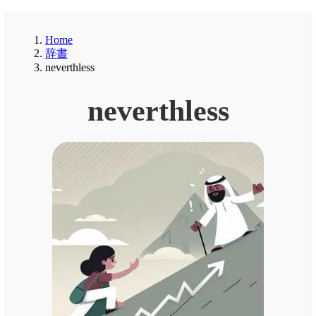
Home
辞書
neverthless
neverthless