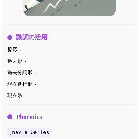
動詞の活用
原形:
-
過去形:
-
過去分詞形:
-
現在進行形:
-
現在系:
-
Phonetics
ˌnev.ə.ðəˈles