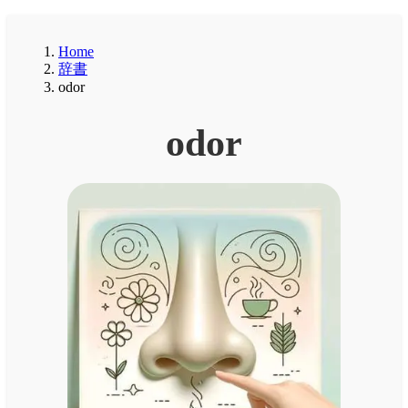
Home
辞書
odor
odor