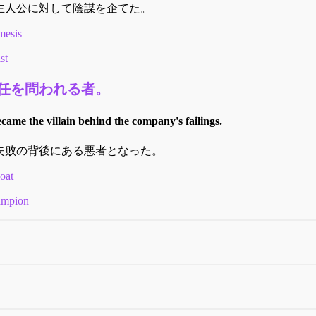
主人公に対して陰謀を企てた。
mesis
st
任を問われる者。
came the villain behind the company's failings.
失败の背後にある悪者となった。
oat
ampion