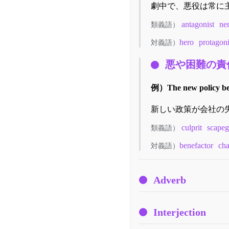
劇中で、悪役は常に
antagonist
ne
類義語）
hero
protagoni
対義語）
悪や困難の責
例）
The new policy be
新しい政策が会社の
culprit
scapeg
類義語）
benefactor
ch
対義語）
Adverb
Interjection