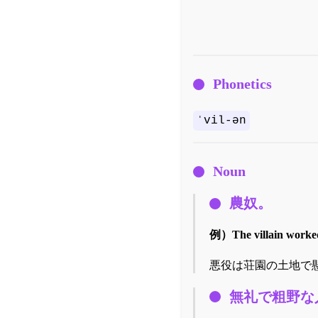
Phonetics
ˈvil-ən
Noun
農奴。
例）
The villain worked
悪役は荘園の土地で
無礼で粗野な