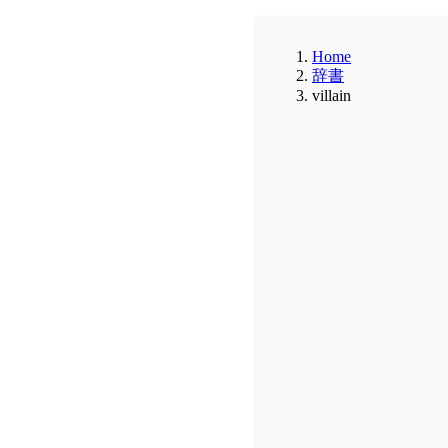
Home
辞書
villain