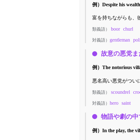
例）
Despite his wealth,
富を持ちながらも、
boor
churl
類義語）
gentleman
pol
対義語）
故意の悪党ま
例）
The notorious vill
悪名高い悪党がつい
scoundrel
cro
類義語）
hero
saint
対義語）
物語や劇の中
例）
In the play, the vi