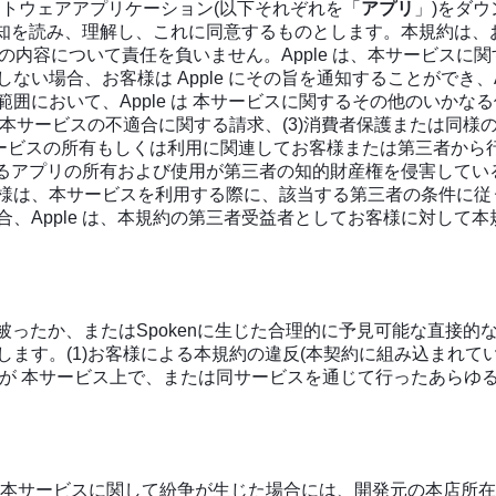
イルソフトウェアアプリケーション(以下それぞれを「
アプリ
」)をダウ
知を読み、理解し、これに同意するものとします。本規約は、お客様と
びその内容について責任を負いません。Apple は、本サービ
い場合、お客様は Apple にその旨を通知することができ、
おいて、Apple は 本サービスに関するその他のいかなる保証
る本サービスの不適合に関する請求、(3)消費者保護または同様
本サービスの所有もしくは利用に関連してお客様または第三者か
によるアプリの所有および使用が第三者の知的財産権を侵害して
、本サービスを利用する際に、該当する第三者の条件に従うことに
、Apple は、本規約の第三者受益者としてお客様に対して
 が被ったか、またはSpokenに生じた合理的に予見可能な直接
します。(1)お客様による本規約の違反(本契約に組み込まれている他
様が 本サービス上で、または同サービスを通じて行ったあらゆる
 本サービスに関して紛争が生じた場合には、開発元の本店所