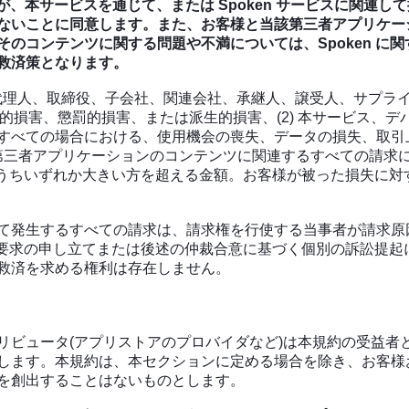
 が、本サービスを通じて、または Spoken サービスに関
ないことに同意します。また、お客様と当該第三者アプリケー
のコンテンツに関する問題や不満については、Spoken に
救済策となります。
、代理人、取締役、子会社、関連会社、承継人、譲受人、サプ
随的損害、懲罰的損害、または派生的損害、(2) 本サービス、
すべての場合における、使用機会の喪失、データの損失、取引
第三者アプリケーションのコンテンツに関連するすべての請求に対
00 ドルのうちいずれか大きい方を超える金額。お客様が被った損
て発生するすべての請求は、請求権を行使する当事者が請求原
裁要求の申し立てまたは後述の仲裁合意に基づく個別の訴訟提起
救済を求める権利は存在しません。
リビュータ(アプリストアのプロバイダなど)は本規約の受益者
ます。本規約は、本セクションに定める場合を除き、お客様およ
を創出することはないものとします。