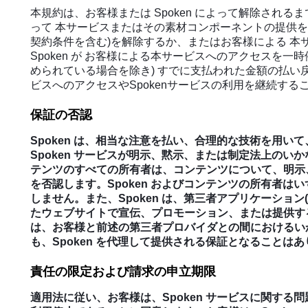
本規約は、お客様または Spoken によって解除さ
って 本サービスまたはその素材コンポーネントの提供を
契約条件を含む)を解除するか、またはお客様による 本サ
Spoken が お客様による本サービスへのアクセスを一
められている場合を除き) すでに支払われた金額の払
ビスへのアクセスやSpokenサービスの利用を継続する
保証の否認
Spoken は、相当な注意を払い、合理的な技術を用いて
Spoken サービスが明示、黙示、または制定法上のい
テンツのすべての所有者は、コンテンツについて、明示
を否認します。Spoken およびコンテンツの所有者は
しません。また、Spoken は、第三者アプリケーショ
たウェブサイトで宣伝、プロモーション、または提供す
は、お客様と前述の第三者プロバイダとの間におけるいか
も、Spoken を代理して提供される保証となることは
責任の限定および請求の申立期限
適用法に従い、お客様は、Spoken サービスに関する問