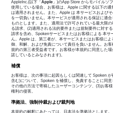
AppleInc.(以下「
Apple
」)のApp Store からモバ
使用している場合、お客様は、Apple に関する以下の通
は適用されません。また、Apple は 本サービスおよ
を一切負いません。本サービスが適用される保証に適合しな
ものとします。また、適用法で許可されている最大限の範囲に
る請求、(2)適用される法的要件または規制要件に対す
請求を含め、Spokenサービスまたはお客様による 
ん。Apple は、第三者が、本サービスまたはお客様
御、和解、および免責について責任を負いません。お客様は
規約の第三者受益者です。お客様が本規約に同意した場合
諾しているとみなされます)。
補償
お客様は、次の事項に起因もしくは関連して Spoken
含む)について、Spoken を補償し、免責することに同意
その他の方法で寄稿したユーザーコンテンツ、(3)お客
権利の侵害。
準拠法、強制仲裁および裁判地
本規約の解釈にあたっては、日本法を準拠法とします。