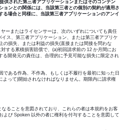
連して提供された第三者アプリケーションまたはそのコンテン
ションとの関係には、当該第三者との個別の契約が適用さ
関する場合と同様に、当該第三者アプリケーションのアンイ
ライヤーまたはライセンサーは、次のいずれについても責任
デバイス、第三者アプリケーション、または第三者アプリケ
上の損失、または利益の損失(直接または間接を問わな
する累積損害賠償で、(a)初回請求前の 12 か月間にお
失に対する開発元の責任は、合理的に予見可能な損失に限定され
因である作為、不作為、もしくは不履行を最初に知った日
によって)開始されなければなりません。期限内に請求権
となることを意図されており、これらの者は本規約をお客
び Spoken 以外の者に権利を付与することを意図して