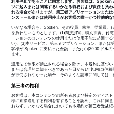
利用停止であることに同意します。お客様は、Spoken
ツに起因または関連するいかなる義務および責任も負わ
れる場合がありますが、第三者アプリケーションまたはそ
ンストールまたは使用停止がお客様の唯一かつ排他的な
いかなる場合も、Spoken、その役員、株主、従業員
を負わないものとします。(1)間接損害、特別損害、付
ーションのコンテンツの使用または使用不能に起因する
い)、(3)本サービス、第三者アプリケーション、または
客様が Spoken に支払った金額、または(b)30.
ます。
適用法で制限が禁止される場合を除き、本規約に基づい
または合理的に知るべきであった日から1年以内に(仲
が行使されなかった場合、そのような請求に関しては、
第三者の権利
お客様は、本コンテンツの所有者および特定のディスト
様に直接適用する権利を有することを認め、これに同意し
おらず、いかなる場合においても本規約が第三者受益権