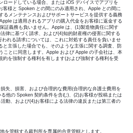
ンロードしている場合、または iOS デバイスでアプリを
 Spoken との間にのみ適用され、Apple との間に
スに関するメンテナンスおよびサポートサービスを提供する義務
Apple は適用されるアプリの購入代金をお客様に返金する
義務も負いません。Apple は、(1)製造物責任に関す
の法律に基づく請求、および(4)知的財産権の侵害に関する
ら行われる請求については、これに対処する責任を負いませ
いると主張した場合でも、そのような主張に関する調査、防
同意します。Apple および Apple の子会社は、本
本規約を強制する権利を有します(および強制する権利を受
的な損失、損害、および合理的な費用(合理的な弁護士費用を
の Spoken 契約条件を含む)、(2)お客様が投稿または
活動、および(4)お客様による法律の違反または第三者の
在地を管轄する裁判所を専属的合意管轄とします。