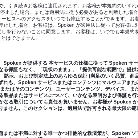
れるまで、引き続きお客様に適用されます。お客様が本規約のい
停止した場合、または適用法に従う必要があると判断した場合、S
ービスへのアクセスをいつでも停止することができます。お客様も
時停止した場合、お客様は、Spoken が適用法に従ってお客様
い戻しを行わないことに同意します。お客様は、いつでも本規約
ことはできません。
、Spoken が提供する 本サービスの仕様に従って Spoke
かなる保証もなく、「現状のまま」、「提供可能な範囲で」提供さ
、黙示、および制定法上のあらゆる保証 (満足のいく品質、商
いずれも、Spoken サービスまたはコンテンツにマルウェア
ン(またはそのコンテンツ)、ユーザーコンテンツ、デバイス、また
る製品またはサービスについて、いかなる表明および保証も行わ
なる取引についても責任を負いません。お客様が Spoken
ありません。
このセクションは、適用法で許可される最大限の範
題または不満に対する唯一かつ排他的な救済策が、Spoken ソ