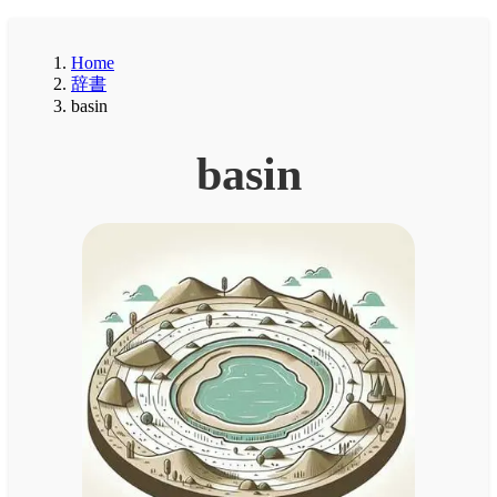
Home
辞書
basin
basin