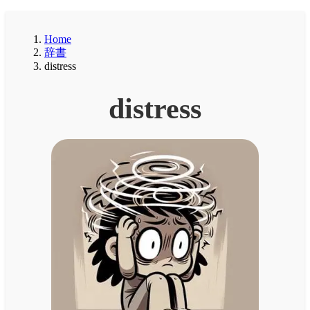
Home
辞書
distress
distress