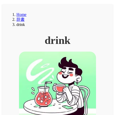
Home
辞書
drink
drink